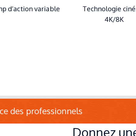
p d’action variable
Technologie cin
4K/8K
C R E A T I X / S T U D I O
OPERATEUR DRONE
ice des professionnels
Donnez une