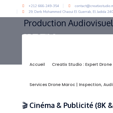
+212 666-249-354
contact@creatixstudio.
29, Derb Mohammed Chaoui El Guerrab, El Jadida 24
Production Audiovisuel
L’émotion vue du ciel.
> Que ce soit pour 
Marrakech, Creatix Studio repousse les lim
Accueil
Creatix Studio : Expert Dron
Services Drone Maroc | Inspection, Audi
Nos Services de Captu
🎬
Cinéma & Publicité (8K &