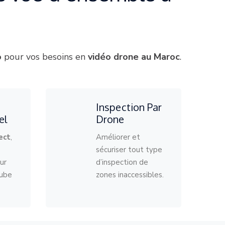
.
o
pour vos besoins en
vidéo drone au Maroc
.
Inspection Par
el
Drone
ect
,
Améliorer et
sécuriser tout type
ur
d’inspection de
tube
zones inaccessibles.
e