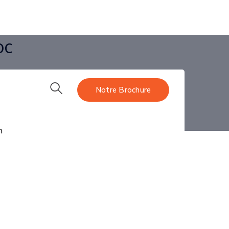
Facebook
Twitter
Youtube
LinkedIn
Instagram
Profile
Profile
Profile
Profile
Profile
oc
Notre Brochure
bat ou une immersion FPV dans un palace à
il faut une expérience.
m