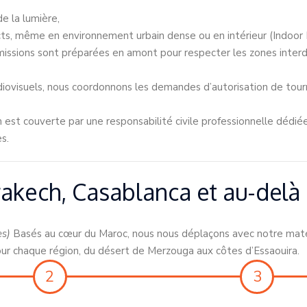
de la lumière,
cts, même en environnement urbain dense ou en intérieur (Indoor 
issions sont préparées en amont pour respecter les zones interdi
diovisuels, nous coordonnons les demandes d’autorisation de tou
est couverte par une responsabilité civile professionnelle dédiée
s.
kech, Casablanca et au-delà
es)
Basés au cœur du Maroc, nous nous déplaçons avec notre matérie
our chaque région, du désert de Merzouga aux côtes d’Essaouira.
2
3