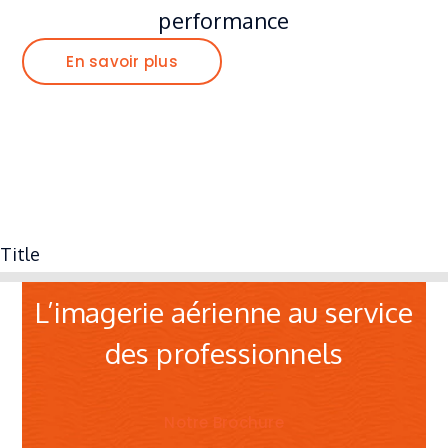
performance
En savoir plus
C R E A T I X / S T U D I O
OPERATEUR DRONE
Title
L’imagerie aérienne au service
des professionnels
Notre Brochure