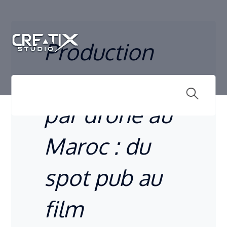
Production
audiovisuelle
par drone au
Maroc : du
spot pub au
film