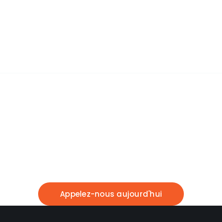
Technicien qualifié
4
+
Succursales National
C. R. E. A. T. I. X S.
T. U. D. I. O
Entreprise
marocaine
spécialisée dans le
développement de solutions liées à l’usage
du
drone
au
Maroc
.
Appelez-nous aujourd'hui