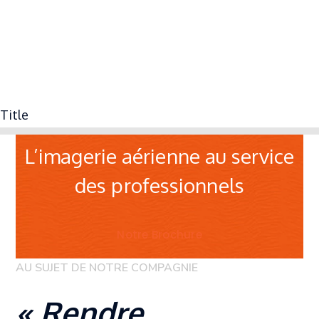
C R E A T I X / S T U D I O
OPERATEUR DRONE
Title
L’imagerie aérienne au service
des professionnels
Notre Brochure
AU SUJET DE NOTRE COMPAGNIE
« Rendre