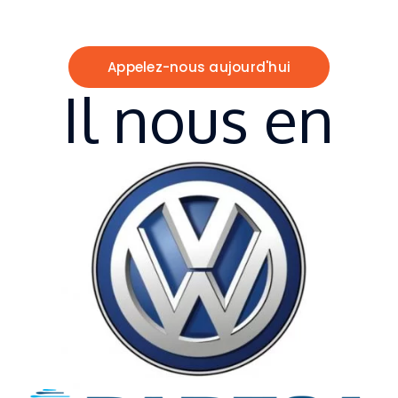
développement de solutions liées à l’usage
du
drone
au
Maroc
.
Appelez-nous aujourd'hui
Il nous en
fait
confiance