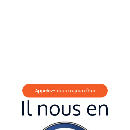
4
+
Succursales National
C. R. E. A. T. I. X S.
T. U. D. I. O
Entreprise
marocaine
spécialisée dans le
développement de solutions liées à l’usage
du
drone
au
Maroc
.
Appelez-nous aujourd'hui
Il nous en
fait