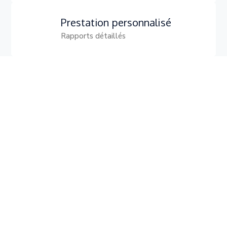
Prestation personnalisé
Rapports détaillés
89
Projets achevés
5
Pilotes qualifiés
7
+
Technicien qualifié