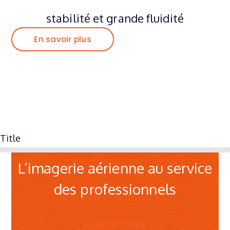
stabilité et grande fluidité
En savoir plus
C R E A T I X / S T U D I O
OPERATEUR DRONE
Title
L’imagerie aérienne au service
des professionnels
Notre Brochure