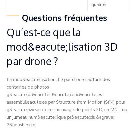
qualité
Questions fréquentes
Qu’est-ce que la
mod&eacute;lisation 3D
par drone ?
La mod&eacute;lisation 3D par drone capture des
centaines de photos
g&eacute;or&eacute;f&eacute;renc&eacute;es
assembl&eacute;es par Structure from Motion (SfM) pour
g&eacute;n&eacute;rer un nuage de points 3D, un MNT ou
un jumeau num&eacute;rique pr&eacute;cis &agrave;
2&ndash;5 cm.