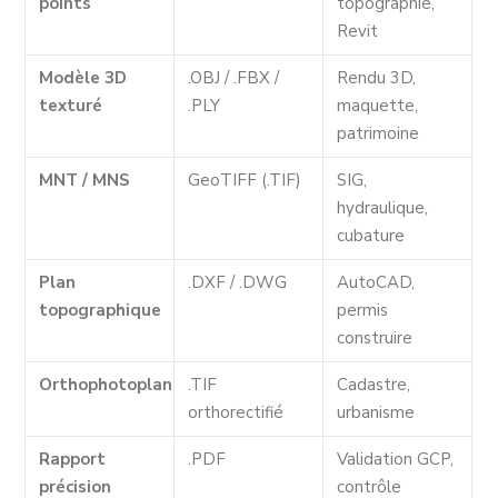
points
topographie,
Revit
Modèle 3D
.OBJ / .FBX /
Rendu 3D,
texturé
.PLY
maquette,
patrimoine
MNT / MNS
GeoTIFF (.TIF)
SIG,
hydraulique,
cubature
Plan
.DXF / .DWG
AutoCAD,
topographique
permis
construire
Orthophotoplan
.TIF
Cadastre,
orthorectifié
urbanisme
Rapport
.PDF
Validation GCP,
précision
contrôle