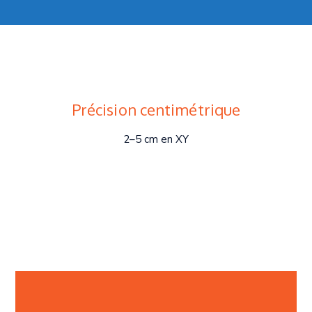
Précision centimétrique
2–5 cm en XY
Livrables BIM-ready
.OBJ .FBX .DXF .LAS