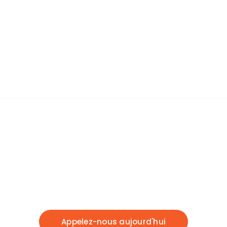
7
+
Technicien qualifié
4
+
Succursales National
C. R. E. A. T. I. X S.
T. U. D. I. O
Entreprise
marocaine
spécialisée dans le
développement de solutions liées à l’usage
du
drone
au
Maroc
.
Appelez-nous aujourd'hui