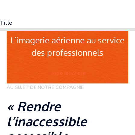
OPERATEUR DRONE
Title
L’imagerie aérienne au service
des professionnels
Notre Brochure
AU SUJET DE NOTRE COMPAGNIE
« Rendre
l’inaccessible