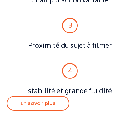
3
Proximité du sujet à filmer
4
stabilité et grande fluidité
En savoir plus
C R E A T I X / S T U D I O