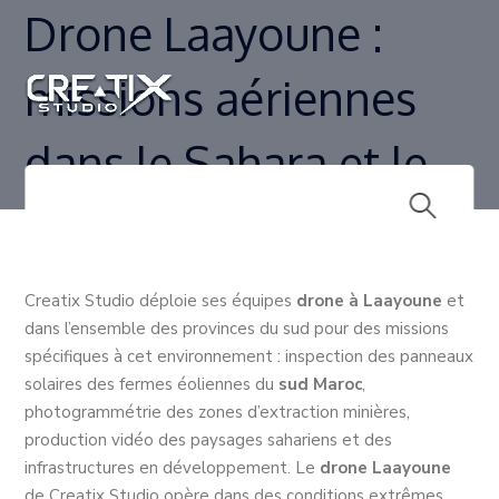
Drone Laayoune :
missions aériennes
dans le Sahara et le
sud marocain
Creatix Studio déploie ses équipes
drone à Laayoune
et
dans l’ensemble des provinces du sud pour des missions
spécifiques à cet environnement : inspection des panneaux
solaires des fermes éoliennes du
sud Maroc
,
photogrammétrie des zones d’extraction minières,
production vidéo des paysages sahariens et des
infrastructures en développement. Le
drone Laayoune
de Creatix Studio opère dans des conditions extrêmes