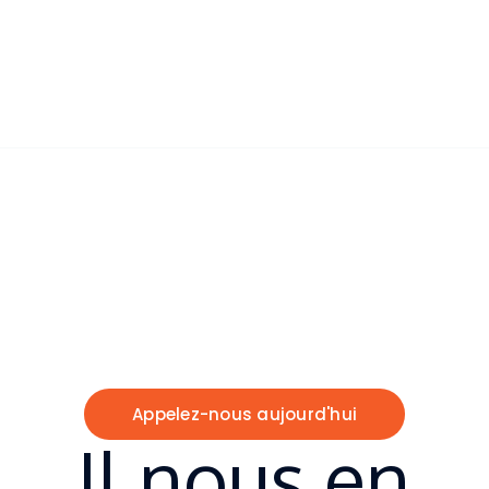
Technicien qualifié
4
+
Succursales National
C. R. E. A. T. I. X S.
T. U. D. I. O
Entreprise
marocaine
spécialisée dans le
développement de solutions liées à l’usage
du
drone
au
Maroc
.
Appelez-nous aujourd'hui
Il nous en