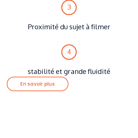
3
Proximité du sujet à filmer
4
stabilité et grande fluidité
En savoir plus
C R E A T I X / S T U D I O
OPERATEUR DRONE