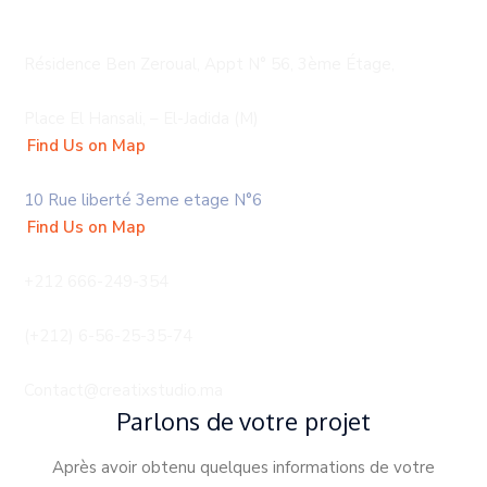
Creatix Studio
Résidence Ben Zeroual, Appt N° 56, 3ème Étage,
Place El Hansali, – El-Jadida (M)
Find Us on Map
Creatix Studio (casablanca)
10 Rue liberté 3eme etage N°6
Find Us on Map
Support
+212 666-249-354
Commercial
(+212) 6-56-25-35-74
Email
Contact@creatixstudio.ma
Parlons de votre projet
Après avoir obtenu quelques informations de votre