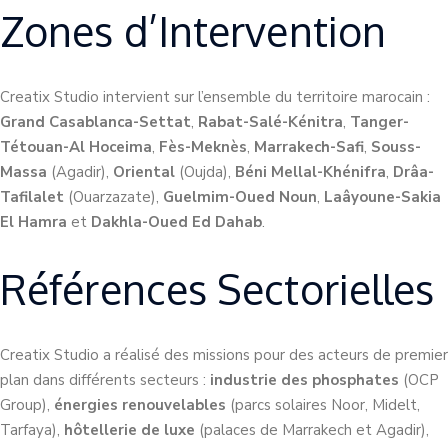
Zones d’Intervention
Creatix Studio intervient sur l’ensemble du territoire marocain :
Grand Casablanca-Settat
,
Rabat-Salé-Kénitra
,
Tanger-
Tétouan-Al Hoceima
,
Fès-Meknès
,
Marrakech-Safi
,
Souss-
Massa
(Agadir),
Oriental
(Oujda),
Béni Mellal-Khénifra
,
Drâa-
Tafilalet
(Ouarzazate),
Guelmim-Oued Noun
,
Laâyoune-Sakia
El Hamra
et
Dakhla-Oued Ed Dahab
.
Références Sectorielles
Creatix Studio a réalisé des missions pour des acteurs de premier
plan dans différents secteurs :
industrie des phosphates
(OCP
Group),
énergies renouvelables
(parcs solaires Noor, Midelt,
Tarfaya),
hôtellerie de luxe
(palaces de Marrakech et Agadir),